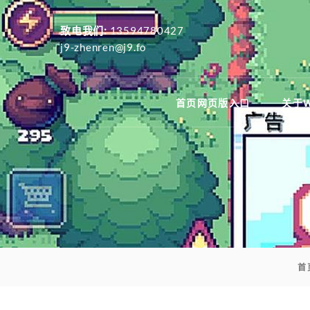
致电我们:
13594780427
j9-zhenren@j9.fo
首页网页版入口
关于
首