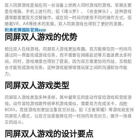
双人同屏游戏是指在同一台设备上供两人同时游戏的游戏，早期主要
是在电脑、手机上进行的，如《魂斗罗》、《合金弹头》。这种游戏
通常都需要双方交替操作，或在同一时间内使用不同的操作方式。但
随着VR、AR等技术的发展，双人同屏游戏也得到了更好的发展。
利来老牌国际官网app
同屏双人游戏的优势
相比双人在线游戏，同屏双人游戏更加有趣。双方能够在同一时间内
通过同一界面完成游戏任务，而不需要在网络延迟等方面浪费太多时
间。同时，游戏难度也得到了提高，因为双方需要协同作战，互相配
合才能完成游戏任务。这种游戏能够增强玩家之间的沟通和协作能
力。
同屏双人游戏类型
同屏双人游戏类型多种多样，其中最常见的是动作冒险游戏和竞技游
戏。动作冒险游戏跟传统单机游戏类似，需要双方完成关卡，战胜
BOSS。竞技游戏则更加注重双方对战。如《王者荣耀》等游戏就支持
同屏双人模式，让双方玩家能够在同一时间内攻击对方，展开一场真
正的战斗。
同屏双人游戏的设计要点